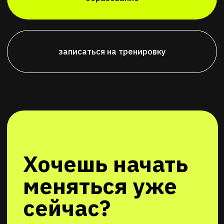
расскажем как это сделать
задай вопрос
круглосуточно
+7 495 020-05-15
fkprit@bk.ru
г. Москва, ул.
Чертановская, вл2к1
5 минут от станции метро
«Чертановская»
Cобственная парковка на территории
клуба