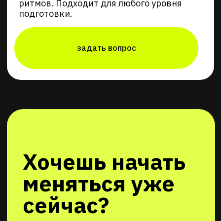
Хочешь начать
меняться уже
сейчас?
Свяжись с нами и мы
расскажем как это сделать
задай вопрос
круглосуточно
+7 495 020-05-15