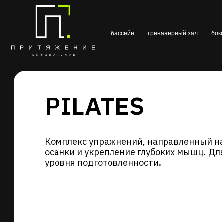
бассейн
тренажерный зал
бокс
гру
PILATES
Комплекс упражнений, направленный на улуч
осанки и укрепление глубоких мышц. Для любо
уровня подготовленности
.