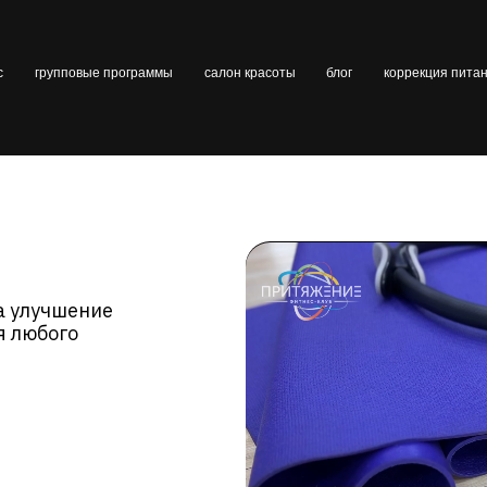
пповые программы
салон красоты
блог
коррекция питания
вакансии
шение
го