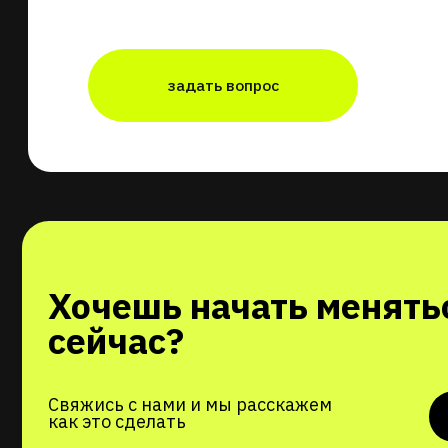
задать вопрос
Хочешь начать меняться 
сейчас?
Свяжись с нами и мы расскажем
з
как это сделать
круглосуточно
г. Москва, ул. Че
вл2к1
+7 495 020-05-
15
5 минут от станции мет
«Чертановская»