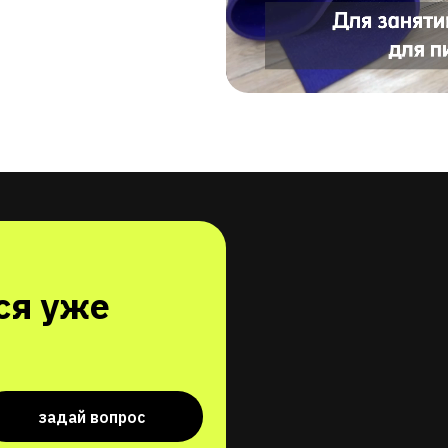
уже
адай вопрос
ртановская,
ро