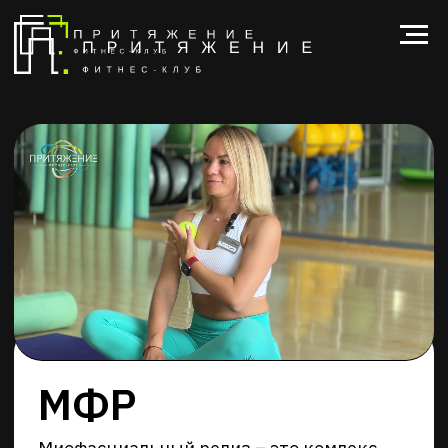
МФР
Миофасциальный релиз
–
это комлекс
упражнений, который направлен на
расслабление мышц и фасций, путем
надавливания и растягивания тканей в
сочетании с правильным дыханием.
Подходит для любого уровня
подготовки.