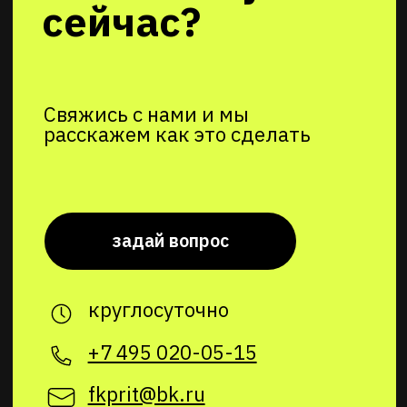
+7 495 020-05-15
fkprit@bk.ru
г. Москва, ул.
Чертановская, вл2к1
5 минут от станции метро
«Чертановская»
Cобственная парковка на территории
клуба